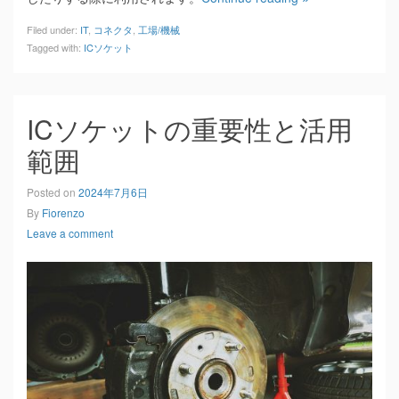
Filed under:
IT
,
コネクタ
,
工場/機械
Tagged with:
ICソケット
ICソケットの重要性と活用
範囲
Posted on
2024年7月6日
By
Fiorenzo
Leave a comment