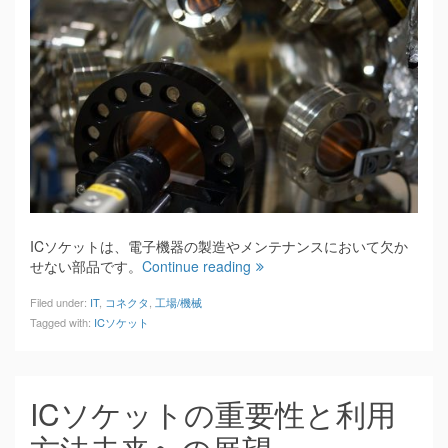
ICソケットは、電子機器の製造やメンテナンスにおいて欠か
せない部品です。
Continue reading
Filed under:
IT
,
コネクタ
,
工場/機械
Tagged with:
ICソケット
ICソケットの重要性と利用